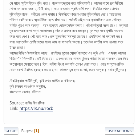
সে সাথে স্মৃতিশক্তিও বৃদ্ধি করে। প্রজননতন্ত্রকে করে শক্তিশালী। আমের সাথে দুধ মিশিয়ে
খেলে বল এবং তেজ দু'টোই বাড়ে। আম রাতকানা প্রতিরোধি ফল। নিয়মিত খেলে চোখের
দৃষ্টিশক্তি বাড়ে। শরীরের ওজন কমায়। কিডনিতে পাথর হওয়ার ঝুঁকি কমিয়ে দেয়। আয়রনের
পরিমাণ বেশি থাকায় অ্যানিমিয়া হতে বাঁধা দেয়। গর্ভবতী মহিলাদের ক্যালসিয়াম এবং লৌহের
ঘাটতি পূরণে আম অনন্য। আম রক্তের কোলেস্টেরল কমায়। পরিপাকক্রিয়া সচল রাখে। শুষ্কতা
দূর করে ত্বক রাখে মসৃণ-মোলায়েম। দাঁত ও নখকে করে মজবুত। চুল পড়া আর খুশকি রোধেও
কাজ করে বেশ। পেট ভরে আম খেলে ঘুমজনিত সমস্যা দুর হয়। একটি কথা না বললেই নয়।
যারা ডায়াবেটিস রোগি তাদের পাকা আম না খাওয়াই ভালো। তবে টক জাতীয় আম খাওয়া যাবে
ইচ্ছে মতো।
আমের বিচিরও উপকারিতা আছে। রমণীদের চুলের সৌন্দর্য বাড়াতে এর জুড়ি নেই। এজন্য আমের
বিচির শাঁস শিলপাটায় বেটে নিতে হয়। এরপর কাচের বোতল ঢুকিয়ে পরিমাণমতো নারকেল তেল দিয়ে
ভালোভাবে মেশাতে হবে। তিল, সরিষা কিংবা জলপাই তেলও দেয়া যাবে। এবার সপ্তাহখানিক
রোদে রেখে নিয়মিত ব্যবহার করতে হবে। তাহলে চুল হবে কালো, লম্বা ও পুরু। সবার দৃষ্টিনন্দন।
টেকনিক্যাল পার্টিসিপেন্ট, কৃষি তথ্য সার্ভিস ও পরিচালক,
কৃষি বিষয়ক আঞ্চলিক অনুষ্ঠান,
বাংলাদেশ বেতার, বরিশাল
Source: নাহিদ বিন রফিক
Link:
https://l8.nu/rocb
Pages
1
GO UP
USER ACTIONS