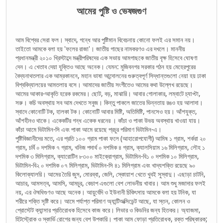
আমের পুষ্টি ও ভেষজগুণ
আম বিশ্বের সেরা ফল। স্বাদে, গন্ধে আর পুষ্টিমান বিবেচনায় কোনো ফলই এর সমান নয়।
তাইতো আমকে বলা হয় 'ফলের রাজা'। জাতীয় গাছের নামকরণও এর দখলে। মাননীয়
প্রধানমন্ত্রী ২০১০ খ্রিস্টাব্দে মন্ত্রীপরিষদের এক সভায় আমগাছকে জাতীয় বৃক্ষ হিসেবে ঘোষণা
দেন। এ খেতাব দেয়া যুক্তিও আছে অনেক। যেমন: মুজিবনগর সরকার গঠন হয় মেহেরপুরের
বৈদ্যনাথতলার এক আম্রকাননে, মহান ভাষা আন্দোলনের গুরুত্বপূর্ণ সিদ্ধান্তগুলো নেয়া হয় ঢাকা
বিশ্ববিদ্যালয়ের আমতলায় বসে। আমাদের জাতীয় সংগীতেও আমের কথা উল্লেখ রয়েছে।
আমের আকার-আকৃতি হরেক রকমের। ছোট, বড়, মাঝারি। আবার গোলাকার, লম্বাটে চ্যাপ্টা,
সরু। কচি অবস্থায় সব আম দেখতে সবুজ। কিন্তু পাকলে জাতের ভিন্নতায় রঙও হয় আলাদা।
স্বাদে কোনোটি টক, হালকা টক। কোনোটি আবার মিষ্টি, অতিমিষ্টি, পানসেও হয়। আঁশযুক্ত,
আঁশহীনও থাকে। একেকটির গন্ধ একেক ধরনের । কাঁচা ও পাকা উভয় অবস্থায় খাওয়া যায়।
কাঁচা আমে ভিটামিন-সি এবং পাকা আমে রয়েছে প্রচুর পরিমাণ ভিটামিন-এ।
পুষ্টিবিজ্ঞানীদের মতে, এর প্রতি ১০০ গ্রাম পাকা ফলে (আহারোপযোগী) আমিষ ১ গ্রাম, শর্করা ২০
গ্রাম, চর্বি ০ দশমিক ৭ গ্রাম, খনিজ পদার্থ ০ দশমিক ৪ গ্রাম, ক্যালসিয়াম ১৬ মিলিগ্রাম, লৌহ ১
দশমিক ৩ মিলিগ্রাম, ক্যারোটিন ৮৩০০ মাইক্রোগ্রাম, ভিটামিন-বি১ ০ দশমিক ১০ মিলিগ্রাম,
ভিটামিন-বি২ ০ দশমিক ০৭ মিলিগ্রাম, ভিটামিন-সি ৪১ মিলিগ্রাম এবং খাদ্যশক্তি রয়েছে ৯০
কিলোক্যালরি। আমের তৈরি জুস, মোরব্বা, জেলি, স্কোয়াশ খেতে খুবই সুস্বাদু। এছাড়া চাটনি,
আচার, আমসত্ব, আমসি, আমচুর, কেচাপ এগুলো বেশ লোভনীয় খাবার। আম শুধু মজাদার ফলই
নয়, এর ঔষধিগুণও আছে অনেক। আয়ুর্বেদি ও ইউনানী চিকিৎসায় আমকে বলা হয় টনিক, যা
শরীরে শক্তি সৃষ্টি করে। আমে পর্যাপ্ত পরিমাণ অ্যান্টিঅক্সিডেন্ট আছে, যা স্তন, কোলন ও
প্রোস্টেট ক্যান্সার প্রতিরোধক হিসেবে কাজ করে। লিভার ও কিডনির জন্য হিতকর। অ্যাজমা,
হিটস্ট্রোক ও স্কার্ভি রোগের জন্য বেশ উপকারি। পাকা আম ফোড়া প্রতিরোধক, রক্ত পরিষ্কারক;