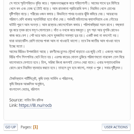
সে সাথে স্মৃতিশক্তিও বৃদ্ধি করে। প্রজননতন্ত্রকে করে শক্তিশালী। আমের সাথে দুধ মিশিয়ে
খেলে বল এবং তেজ দু'টোই বাড়ে। আম রাতকানা প্রতিরোধি ফল। নিয়মিত খেলে চোখের
দৃষ্টিশক্তি বাড়ে। শরীরের ওজন কমায়। কিডনিতে পাথর হওয়ার ঝুঁকি কমিয়ে দেয়। আয়রনের
পরিমাণ বেশি থাকায় অ্যানিমিয়া হতে বাঁধা দেয়। গর্ভবতী মহিলাদের ক্যালসিয়াম এবং লৌহের
ঘাটতি পূরণে আম অনন্য। আম রক্তের কোলেস্টেরল কমায়। পরিপাকক্রিয়া সচল রাখে। শুষ্কতা
দূর করে ত্বক রাখে মসৃণ-মোলায়েম। দাঁত ও নখকে করে মজবুত। চুল পড়া আর খুশকি রোধেও
কাজ করে বেশ। পেট ভরে আম খেলে ঘুমজনিত সমস্যা দুর হয়। একটি কথা না বললেই নয়।
যারা ডায়াবেটিস রোগি তাদের পাকা আম না খাওয়াই ভালো। তবে টক জাতীয় আম খাওয়া যাবে
ইচ্ছে মতো।
আমের বিচিরও উপকারিতা আছে। রমণীদের চুলের সৌন্দর্য বাড়াতে এর জুড়ি নেই। এজন্য আমের
বিচির শাঁস শিলপাটায় বেটে নিতে হয়। এরপর কাচের বোতল ঢুকিয়ে পরিমাণমতো নারকেল তেল দিয়ে
ভালোভাবে মেশাতে হবে। তিল, সরিষা কিংবা জলপাই তেলও দেয়া যাবে। এবার সপ্তাহখানিক
রোদে রেখে নিয়মিত ব্যবহার করতে হবে। তাহলে চুল হবে কালো, লম্বা ও পুরু। সবার দৃষ্টিনন্দন।
টেকনিক্যাল পার্টিসিপেন্ট, কৃষি তথ্য সার্ভিস ও পরিচালক,
কৃষি বিষয়ক আঞ্চলিক অনুষ্ঠান,
বাংলাদেশ বেতার, বরিশাল
Source: নাহিদ বিন রফিক
Link:
https://l8.nu/rocb
Pages
1
GO UP
USER ACTIONS