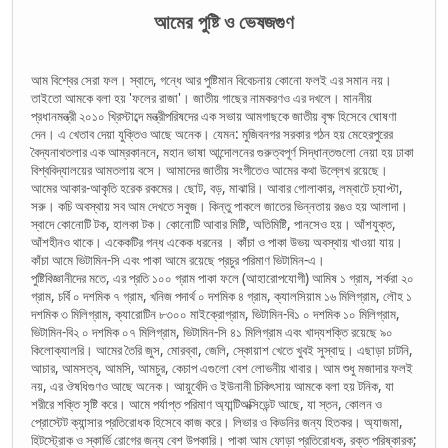
আমের পুষ্টি ও ভেষজগুণ
আম বিশ্বের সেরা ফল। স্বাদে, গন্ধে আর পুষ্টিমান বিবেচনায় কোনো ফলই এর সমান নয়।
তাইতো আমকে বলা হয় 'ফলের রাজা'। জাতীয় গাছের নামকরণও এর দখলে। মাননীয়
প্রধানমন্ত্রী ২০১০ খ্রিস্টাব্দে মন্ত্রীপরিষদের এক সভায় আমগাছকে জাতীয় বৃক্ষ হিসেবে ঘোষণা
দেন। এ খেতাব দেয়া যুক্তিও আছে অনেক। যেমন: মুজিবনগর সরকার গঠন হয় মেহেরপুরের
বৈদ্যনাথতলার এক আম্রকাননে, মহান ভাষা আন্দোলনের গুরুত্বপূর্ণ সিদ্ধান্তগুলো নেয়া হয় ঢাকা
বিশ্ববিদ্যালয়ের আমতলায় বসে। আমাদের জাতীয় সংগীতেও আমের কথা উল্লেখ রয়েছে।
আমের আকার-আকৃতি হরেক রকমের। ছোট, বড়, মাঝারি। আবার গোলাকার, লম্বাটে চ্যাপ্টা,
সরু। কচি অবস্থায় সব আম দেখতে সবুজ। কিন্তু পাকলে জাতের ভিন্নতায় রঙও হয় আলাদা।
স্বাদে কোনোটি টক, হালকা টক। কোনোটি আবার মিষ্টি, অতিমিষ্টি, পানসেও হয়। আঁশযুক্ত,
আঁশহীনও থাকে। একেকটির গন্ধ একেক ধরনের । কাঁচা ও পাকা উভয় অবস্থায় খাওয়া যায়।
কাঁচা আমে ভিটামিন-সি এবং পাকা আমে রয়েছে প্রচুর পরিমাণ ভিটামিন-এ।
পুষ্টিবিজ্ঞানীদের মতে, এর প্রতি ১০০ গ্রাম পাকা ফলে (আহারোপযোগী) আমিষ ১ গ্রাম, শর্করা ২০
গ্রাম, চর্বি ০ দশমিক ৭ গ্রাম, খনিজ পদার্থ ০ দশমিক ৪ গ্রাম, ক্যালসিয়াম ১৬ মিলিগ্রাম, লৌহ ১
দশমিক ৩ মিলিগ্রাম, ক্যারোটিন ৮৩০০ মাইক্রোগ্রাম, ভিটামিন-বি১ ০ দশমিক ১০ মিলিগ্রাম,
ভিটামিন-বি২ ০ দশমিক ০৭ মিলিগ্রাম, ভিটামিন-সি ৪১ মিলিগ্রাম এবং খাদ্যশক্তি রয়েছে ৯০
কিলোক্যালরি। আমের তৈরি জুস, মোরব্বা, জেলি, স্কোয়াশ খেতে খুবই সুস্বাদু। এছাড়া চাটনি,
আচার, আমসত্ব, আমসি, আমচুর, কেচাপ এগুলো বেশ লোভনীয় খাবার। আম শুধু মজাদার ফলই
নয়, এর ঔষধিগুণও আছে অনেক। আয়ুর্বেদি ও ইউনানী চিকিৎসায় আমকে বলা হয় টনিক, যা
শরীরে শক্তি সৃষ্টি করে। আমে পর্যাপ্ত পরিমাণ অ্যান্টিঅক্সিডেন্ট আছে, যা স্তন, কোলন ও
প্রোস্টেট ক্যান্সার প্রতিরোধক হিসেবে কাজ করে। লিভার ও কিডনির জন্য হিতকর। অ্যাজমা,
হিটস্ট্রোক ও স্কার্ভি রোগের জন্য বেশ উপকারি। পাকা আম ফোড়া প্রতিরোধক, রক্ত পরিষ্কারক;